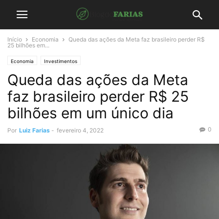
Início
Economia
Queda das ações da Meta faz brasileiro perder R$
25 bilhões em...
Economia
Investimentos
Queda das ações da Meta
faz brasileiro perder R$ 25
bilhões em um único dia
0
Por
Luiz Farias
-
fevereiro 4, 2022