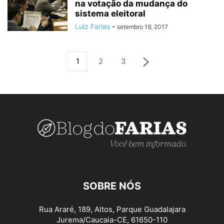
na votação da mudança do
sistema eleitoral
Luiz Farias
-
setembro 19, 2017
1
2
3
SOBRE NÓS
Rua Araré, 189, Altos, Parque Guadalajara
Jurema/Caucaia-CE, 61650-110