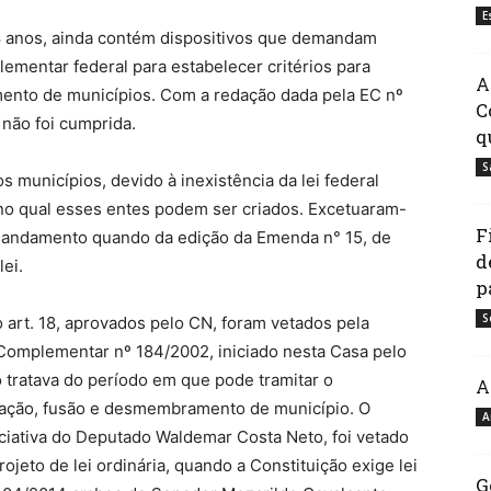
E
38 anos, ainda contém dispositivos que demandam
ementar federal para estabelecer critérios para
A
ento de municípios. Com a redação dada pela EC nº
C
 não foi cumprida.
q
S
s municípios, devido à inexistência da lei federal
s no qual esses entes podem ser criados. Excetuaram-
F
 andamento quando da edição da Emenda n° 15, de
d
lei.
p
S
 art. 18, aprovados pelo CN, foram vetados pela
 Complementar nº 184/2002, iniciado nesta Casa pelo
ó tratava do período em que pode tramitar o
A
ração, fusão e desmembramento de município. O
A
iciativa do Deputado Waldemar Costa Neto, foi vetado
ojeto de lei ordinária, quando a Constituição exige lei
G