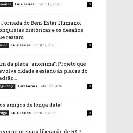
Luiz Farias
-
maio 15, 2026
sportes
0
 Jornada do Bem-Estar Humano:
onquistas históricas e os desafios
ue restam
Luiz Farias
-
abril 17, 2026
aúde
0
im da placa “anônima”: Projeto que
evolve cidade e estado às placas do
adrão...
Luiz Farias
-
abril 17, 2026
egurança
0
os amigos de longa data!
Luiz Farias
-
abril 15, 2026
rtigo
0
overno prepara liberação de R$ 7