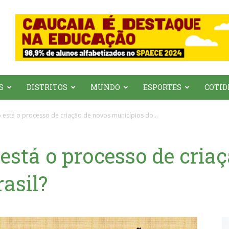
S
DISTRITOS
MUNDO
ESPORTES
COTID
está o processo de criação de novos municípios do...
está o processo de cria
asil?