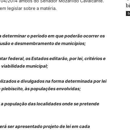
104/2014 ambos do Senador Mozarildo Cavalcante.
b
em legislar sobre a matéria.
E
a determinar o período em que poderão ocorrer os
 fusão e desmembramento de municípios;
r federal, os Estados editarão, por lei, critérios e
 viabilidade municipal;
alizados e divulgados na forma determinada por lei
 plebiscito, às populações envolvidas;
da a população das localidades onde se pretende
erá ser apresentado projeto de lei em cada