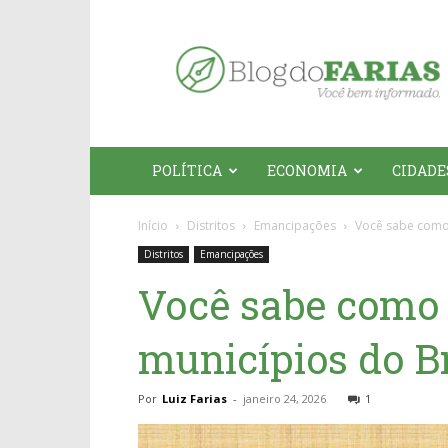
Blog
do
Farias
POLÍTICA
ECONOMIA
CIDADE
Início
Distritos
Emancipações
Você sabe como 
Distritos
Emancipações
Você sabe como 
municípios do Br
Por
Luiz Farias
-
janeiro 24, 2026
1