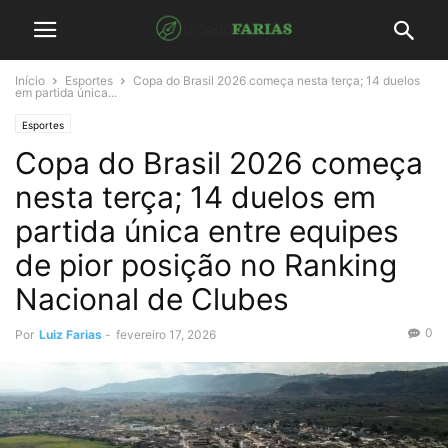
Início
Esportes
Copa do Brasil 2026 começa nesta terça; 14 duelos
em partida única...
Esportes
Copa do Brasil 2026 começa
nesta terça; 14 duelos em
partida única entre equipes
de pior posição no Ranking
Nacional de Clubes
0
Por
Luiz Farias
-
fevereiro 17, 2026