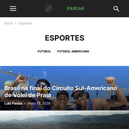
Início
Esportes
ESPORTES
FUTEBOL
FUTEBOL AMERICANO
Brasil na final do Circuito Sul-Americano
de Vôlei de Praia
Luiz Farias
-
maio 15, 2026