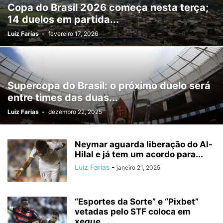
Copa do Brasil 2026 começa nesta terça;
14 duelos em partida...
Luiz Farias
-
fevereiro 17, 2026
Supercopa do Brasil: o próximo duelo será
entre times das duas...
Luiz Farias
-
dezembro 22, 2025
Neymar aguarda liberação do Al-
Hilal e já tem um acordo para...
Luiz Farias
-
janeiro 21, 2025
“Esportes da Sorte” e “Pixbet”
vetadas pelo STF coloca em
xeque...