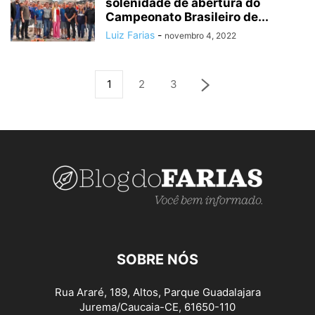
solenidade de abertura do
Campeonato Brasileiro de...
Luiz Farias
-
novembro 4, 2022
1
2
3
SOBRE NÓS
Rua Araré, 189, Altos, Parque Guadalajara
Jurema/Caucaia-CE, 61650-110