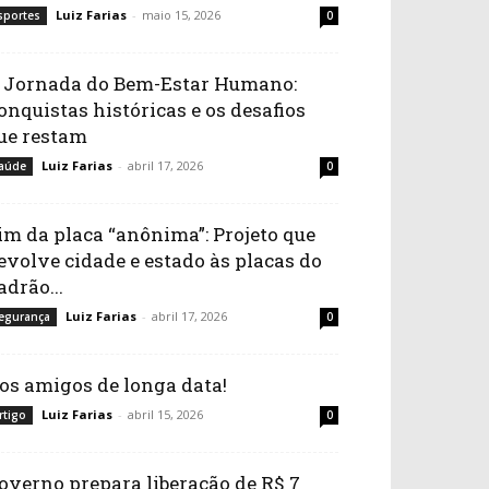
Luiz Farias
-
maio 15, 2026
sportes
0
 Jornada do Bem-Estar Humano:
onquistas históricas e os desafios
ue restam
Luiz Farias
-
abril 17, 2026
aúde
0
im da placa “anônima”: Projeto que
evolve cidade e estado às placas do
adrão...
Luiz Farias
-
abril 17, 2026
egurança
0
os amigos de longa data!
Luiz Farias
-
abril 15, 2026
rtigo
0
overno prepara liberação de R$ 7