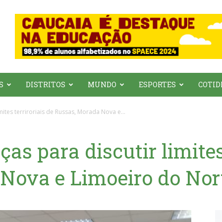
S
DISTRITOS
MUNDO
ESPORTES
COTID
mites terriroriais de Russas, Morada Nova e...
as para discutir limites
Nova e Limoeiro do Nor