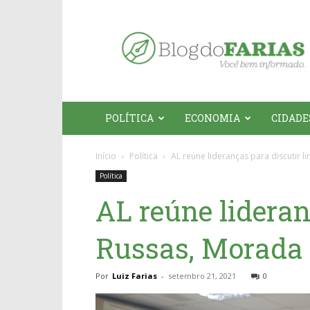
Blog
do
Farias
POLÍTICA
ECONOMIA
CIDADE
Início
Política
AL reúne lideranças para discutir li
Política
AL reúne lideranç
Russas, Morada 
Por
Luiz Farias
-
setembro 21, 2021
0