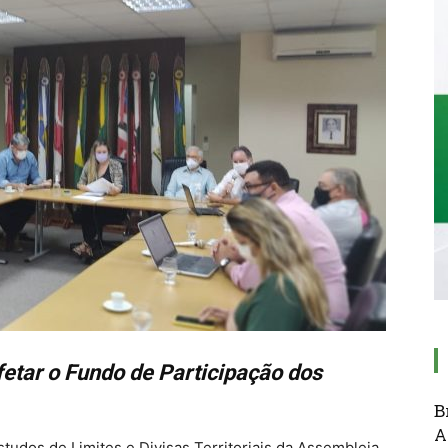
etar o Fundo de Participação dos
B
A
tudos de Limites e Divisas Territoriais da Assembleia