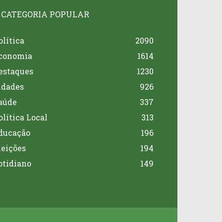
CATEGORIA POPULAR
olítica
2090
conomia
1614
estaques
1230
idades
926
aúde
337
olítica Local
313
ducação
196
leições
194
otidiano
149