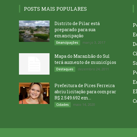
POSTS MAIS POPULARES
Distrito de Pilar está
P
preparado para sua
E
emancipação
março 3, 2017
Emancipações
D
C
Mapa do Maranhão do Sul
terá aumento de municípios
S
dezembro 24, 2011
Destaques
P
E
Prefeitura de Pires Ferreira
E
abriu licitação para comprar
R$ 2.549.692 em...
C
maio 14, 2020
Cidades