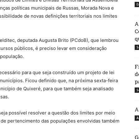
E
ranças políticas municipais de Russas, Morada Nova e
sibilidade de novas definições territoriais nos limites
A
C
q
Celditec, deputada Augusta Brito (PCdoB), que lembrou
S
cursos públicos, é preciso levar em consideração
população.
F
ecessário para que seja construído um projeto de lei
d
municípios. Ficou definido que, na próxima sexta-feira
p
unicípio de Quixeré, para que também seja analisado
S
sas.
A
eja possível resolver a questão dos limites por meio
A
o de pertencimento das populações envolvidas também
G