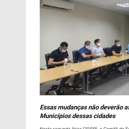
Essas mudanças não deverão af
Municípios dessas cidades
Nesta segunda-feira (20/09), o Comitê de Es