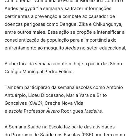
Com o tema ” Comunidade Escolar Mobilizada Contra o
Aedes aegypti ” a semana visa trazer informações
pertinentes a prevenção e combate ao causador de
doenças perigosas como Dengue, Zika e Chikungunya,
entre outros males. Essa ação se propõe a intensificar a
conscientização da população para a importância do
enfrentamento ao mosquito
Aedes
no setor educacional,
A abertura da semana acontece hoje a partir das 8h no
Colégio Municipal Pedro Felício.
Também participarão da semana escolas como Antônio
Antuérpio, Liceu Diocesano, Maria Yara de Brito
Goncalves (
CAIC)
, Creche Nova Vida
e
escola
Professor
Álvaro
Rodrigues
Madeira.
A Semana Saúde na Escola faz parte das atividades
do Programa de Saúde nas Escolas (PSE) que tem como