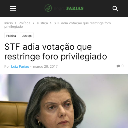
Início
Política
Justiça
STF adia votação que restringe foro
privilegiado
Política
Justiça
STF adia votação que
restringe foro privilegiado
0
Por
Luiz Farias
-
março 29, 2017