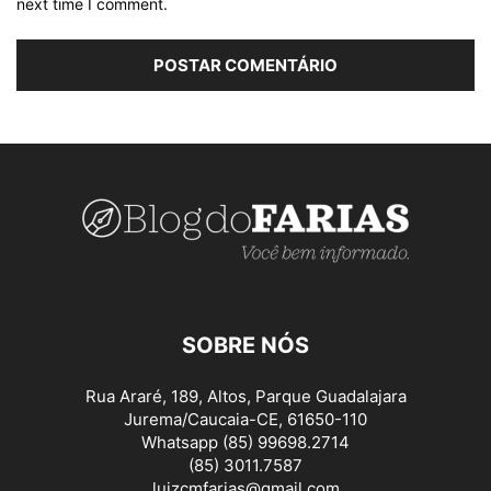
next time I comment.
SOBRE NÓS
Rua Araré, 189, Altos, Parque Guadalajara
Jurema/Caucaia-CE, 61650-110
Whatsapp (85) 99698.2714
(85) 3011.7587
luizcmfarias@gmail.com