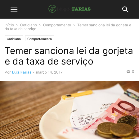
Início
Cotidiano
Comportamento
Temer sanciona lei da gorjeta e
da taxa de serviço
Cotidiano
Comportamento
Temer sanciona lei da gorjeta
e da taxa de serviço
0
Por
Luiz Farias
-
março 14, 2017