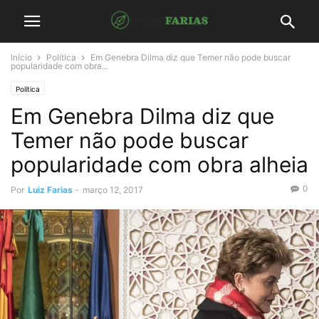
Início
Política
Em Genebra Dilma diz que Temer não pode buscar
popularidade com obra...
Política
Em Genebra Dilma diz que
Temer não pode buscar
popularidade com obra alheia
0
Por
Luiz Farias
-
março 12, 2017