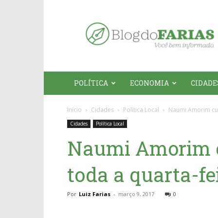
Blog
do
Farias
POLÍTICA
ECONOMIA
CIDADE
Início
Cidades
Política Local
Naumi Amorim cum
Cidades
Política Local
Naumi Amorim c
toda a quarta-fei
Por
Luiz Farias
-
março 9, 2017
0