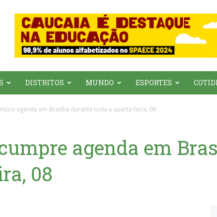
S
DISTRITOS
MUNDO
ESPORTES
COTID
pre agenda em Brasília durante toda a quarta-feira, 08
umpre agenda em Brasí
ra, 08