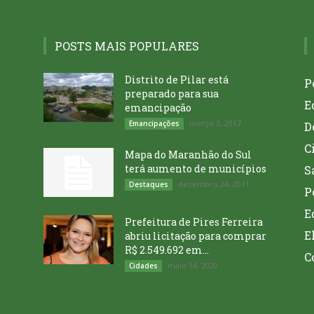
POSTS MAIS POPULARES
Distrito de Pilar está
P
preparado para sua
E
emancipação
março 3, 2017
Emancipações
D
C
Mapa do Maranhão do Sul
terá aumento de municípios
S
dezembro 24, 2011
Destaques
P
E
Prefeitura de Pires Ferreira
E
abriu licitação para comprar
R$ 2.549.692 em...
C
maio 14, 2020
Cidades