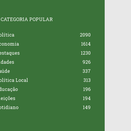
CATEGORIA POPULAR
olítica
2090
conomia
1614
estaques
1230
idades
926
aúde
337
olítica Local
313
ducação
196
leições
194
otidiano
149