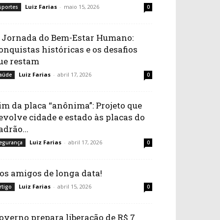
Luiz Farias
-
maio 15, 2026
sportes
0
 Jornada do Bem-Estar Humano:
onquistas históricas e os desafios
ue restam
Luiz Farias
-
abril 17, 2026
aúde
0
im da placa “anônima”: Projeto que
evolve cidade e estado às placas do
adrão...
Luiz Farias
-
abril 17, 2026
egurança
0
os amigos de longa data!
Luiz Farias
-
abril 15, 2026
rtigo
0
overno prepara liberação de R$ 7