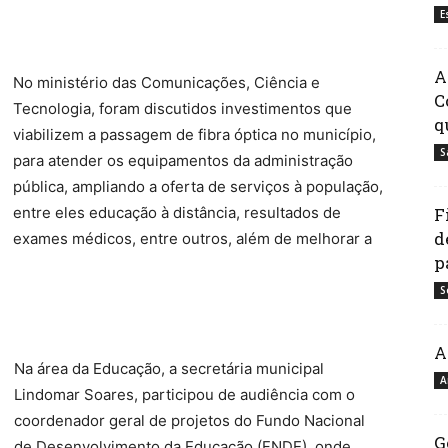
E
A
No ministério das Comunicações, Ciência e
C
Tecnologia, foram discutidos investimentos que
q
viabilizem a passagem de fibra óptica no município,
S
para atender os equipamentos da administração
pública, ampliando a oferta de serviços à população,
entre eles educação à distância, resultados de
F
d
exames médicos, entre outros, além de melhorar a
p
S
A
Na área da Educação, a secretária municipal
A
Lindomar Soares, participou de audiência com o
coordenador geral de projetos do Fundo Nacional
G
de Desenvolvimento da Educação (FNDE), onde