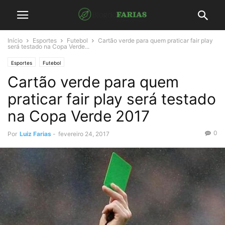
Início
Esportes
Futebol
Cartão verde para quem praticar fair play
será testado na Copa Verde...
Esportes
Futebol
Cartão verde para quem
praticar fair play será testado
na Copa Verde 2017
0
Por
Luiz Farias
-
fevereiro 24, 2017