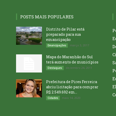
POSTS MAIS POPULARES
Distrito de Pilar está
P
preparado para sua
E
emancipação
março 3, 2017
Emancipações
D
C
Mapa do Maranhão do Sul
terá aumento de municípios
S
dezembro 24, 2011
Destaques
P
E
Prefeitura de Pires Ferreira
E
abriu licitação para comprar
R$ 2.549.692 em...
C
maio 14, 2020
Cidades