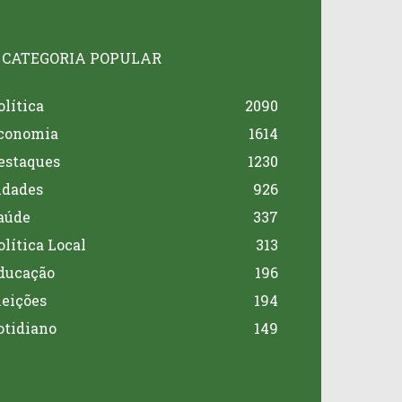
CATEGORIA POPULAR
olítica
2090
conomia
1614
estaques
1230
idades
926
aúde
337
olítica Local
313
ducação
196
leições
194
otidiano
149