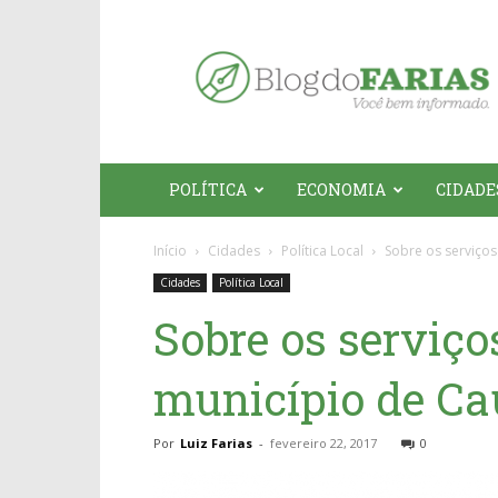
Blog
do
Farias
POLÍTICA
ECONOMIA
CIDADE
Início
Cidades
Política Local
Sobre os serviços
Cidades
Política Local
Sobre os serviços
município de Ca
Por
Luiz Farias
-
fevereiro 22, 2017
0