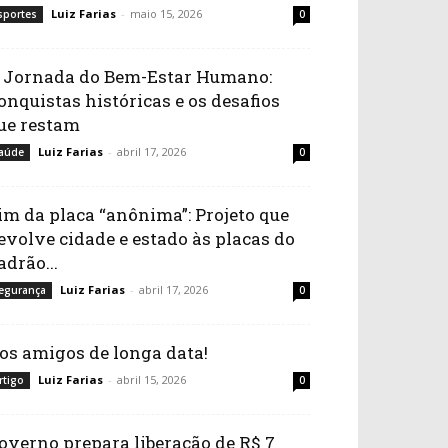
Luiz Farias
-
maio 15, 2026
sportes
0
 Jornada do Bem-Estar Humano:
onquistas históricas e os desafios
ue restam
Luiz Farias
-
abril 17, 2026
aúde
0
im da placa “anônima”: Projeto que
evolve cidade e estado às placas do
adrão...
Luiz Farias
-
abril 17, 2026
egurança
0
os amigos de longa data!
Luiz Farias
-
abril 15, 2026
rtigo
0
overno prepara liberação de R$ 7