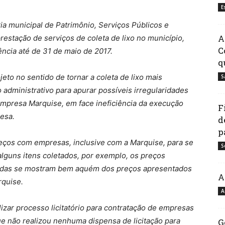
E
ria municipal de Patrimônio, Serviços Públicos e
A
restação de serviços de coleta de lixo no município,
C
ncia até de 31 de maio de 2017.
q
eto no sentido de tornar a coleta de lixo mais
S
 administrativo para apurar possíveis irregularidades
empresa Marquise, em face ineficiência da execução
F
resa.
d
p
preços com empresas, inclusive com a Marquise, para se
S
lguns itens coletados, por exemplo, os preços
tadas se mostram bem aquém dos preços apresentados
A
rquise.
A
lizar processo licitatório para contratação de empresas
que não realizou nenhuma dispensa de licitação para
G