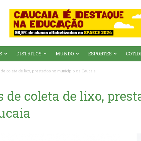
S
DISTRITOS
MUNDO
ESPORTES
COTID
 de coleta de lixo, prestados no município de Caucaia
 de coleta de lixo, pres
ucaia