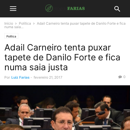
Início
Política
Adail Carneiro tenta puxar tapete de Danilo Forte e fica
numa saia...
Política
Adail Carneiro tenta puxar
tapete de Danilo Forte e fica
numa saia justa
0
Por
Luiz Farias
-
fevereiro 21, 2017