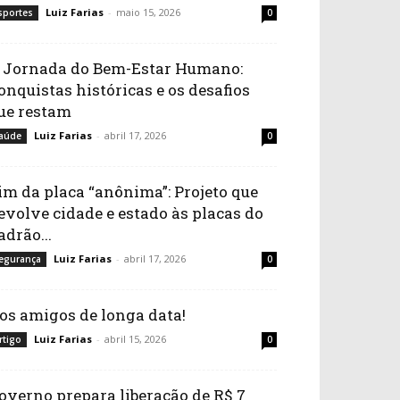
Luiz Farias
-
maio 15, 2026
sportes
0
 Jornada do Bem-Estar Humano:
onquistas históricas e os desafios
ue restam
Luiz Farias
-
abril 17, 2026
aúde
0
im da placa “anônima”: Projeto que
evolve cidade e estado às placas do
adrão...
Luiz Farias
-
abril 17, 2026
egurança
0
os amigos de longa data!
Luiz Farias
-
abril 15, 2026
rtigo
0
overno prepara liberação de R$ 7