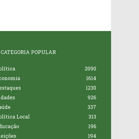
CATEGORIA POPULAR
olítica
2090
conomia
1614
estaques
1230
idades
926
aúde
337
olítica Local
313
ducação
196
leições
194