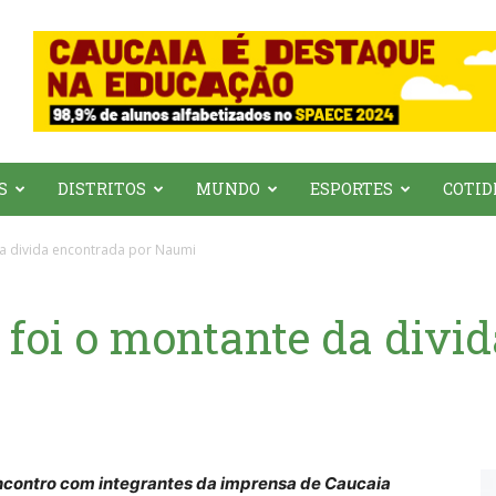
S
DISTRITOS
MUNDO
ESPORTES
COTID
da divida encontrada por Naumi
 foi o montante da divi
ncontro com integrantes da imprensa de Caucaia