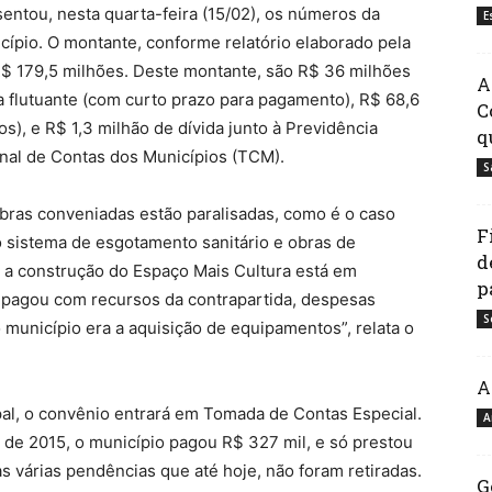
entou, nesta quarta-feira (15/02), os números da
E
icípio. O montante, conforme relatório elaborado pela
R$ 179,5 milhões. Deste montante, são R$ 36 milhões
A
a flutuante (com curto prazo para pagamento), R$ 68,6
C
s), e R$ 1,3 milhão de dívida junto à Previdência
q
unal de Contas dos Municípios (TCM).
S
bras conveniadas estão paralisadas, como é o caso
F
o sistema de esgotamento sanitário e obras de
d
 a construção do Espaço Mais Cultura está em
p
o pagou com recursos da contrapartida, despesas
S
o município era a aquisição de equipamentos”, relata o
A
al, o convênio entrará em Tomada de Contas Especial.
A
e 2015, o município pagou R$ 327 mil, e só prestou
 várias pendências que até hoje, não foram retiradas.
G