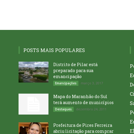
POSTS MAIS POPULARES
Distrito de Pilar está
P
preparado para sua
E
emancipação
março 3, 2017
Emancipações
D
C
Mapa do Maranhão do Sul
terá aumento de municípios
S
dezembro 24, 2011
Destaques
P
E
Prefeitura de Pires Ferreira
E
abriu licitação para comprar