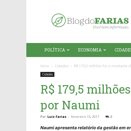
Blog
do
Farias
POLÍTICA
ECONOMIA
CIDADE
Início
Cidades
R$ 179,5 milhões foi o montante 
Cidades
R$ 179,5 milhões
por Naumi
Por
Luiz Farias
-
fevereiro 15, 2017
0
Naumi apresenta relatório da gestão em e