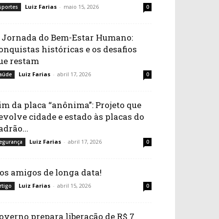
Luiz Farias
-
maio 15, 2026
sportes
0
 Jornada do Bem-Estar Humano:
onquistas históricas e os desafios
ue restam
Luiz Farias
-
abril 17, 2026
aúde
0
im da placa “anônima”: Projeto que
evolve cidade e estado às placas do
adrão...
Luiz Farias
-
abril 17, 2026
egurança
0
os amigos de longa data!
Luiz Farias
-
abril 15, 2026
rtigo
0
overno prepara liberação de R$ 7