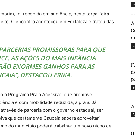
E
morim, foi recebida em audiência, nesta terça-feira
Leite. O encontro aconteceu em Fortaleza e tratou das
A
C
q
S
PARCERIAS PROMISSORAS PARA QUE
E. AS AÇÕES DO MAIS INFÂNCIA
F
RÃO ENORMES GANHOS PARA AS
d
UCAIA”, DESTACOU ERIKA.
p
S
do o Programa Praia Acessível que promove
iência e com mobilidade reduzida, à praia. Já
A
 através de parceria com o governo estadual, ser
A
iva que certamente Caucaia saberá aproveitar”,
rismo do município poderá trabalhar um novo nicho de
G