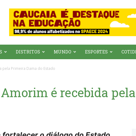
S
DISTRITOS
MUNDO
ESPORTES
COTID
da pela Primeira Dama do Estado
a Amorim é recebida pel
 fortalecer o diálogo do Estado