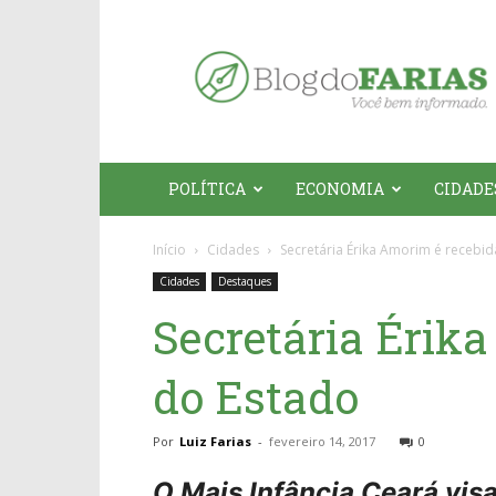
Blog
do
Farias
POLÍTICA
ECONOMIA
CIDADE
Início
Cidades
Secretária Érika Amorim é recebi
Cidades
Destaques
Secretária Érik
do Estado
Por
Luiz Farias
-
fevereiro 14, 2017
0
O Mais Infância Ceará visa