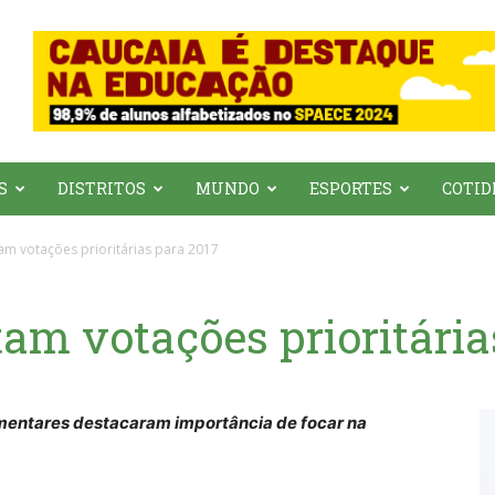
S
DISTRITOS
MUNDO
ESPORTES
COTID
m votações prioritárias para 2017
am votações prioritária
mentares destacaram importância de focar na