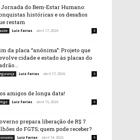
 Jornada do Bem-Estar Humano:
onquistas históricas e os desafios
ue restam
Luiz Farias
-
abril 17, 2026
aúde
0
im da placa “anônima”: Projeto que
evolve cidade e estado às placas do
adrão...
Luiz Farias
-
abril 17, 2026
egurança
0
os amigos de longa data!
Luiz Farias
-
abril 15, 2026
rtigo
0
overno prepara liberação de R$ 7
ilhões do FGTS; quem pode receber?
Luiz Farias
-
abril 14, 2026
conomia
0