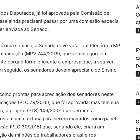
A
os Deputados, já foi aprovada pela Comissão de
C
Case ainda precisará passar por uma comissão especial
q
ser enviada ao Senado.
S
róxima semana, o Senado deve votar em Plenário a MP
F
Comunicação (MPV 744/2016), que vence agora em
d
te porque torna eficiente a empresa que, a seu ver,
p
Em seguida, os senadores devem apreciar a do Ensino
S
A
s como prontas para apreciação dos senadores neste
nicações (PLC 79/2016), que foi aprovada, mas tem sua
A
a; o projeto (PLS) 146/2007, que permite a
e custam uma fortuna para serem mantidos como papel
G
zação (PLC 30/2015) que, segundo ele, criará um
b
ação de milhões de trabalhadores brasileiros
E