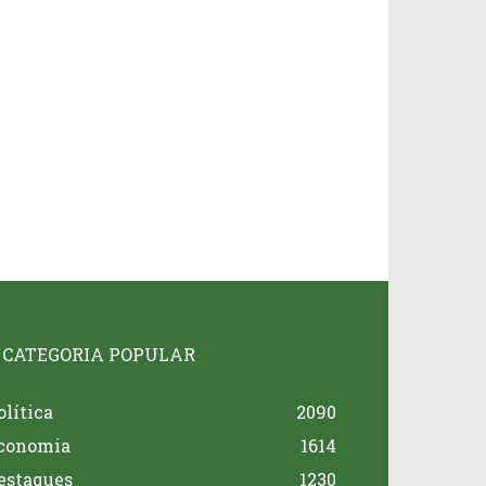
CATEGORIA POPULAR
olítica
2090
conomia
1614
estaques
1230