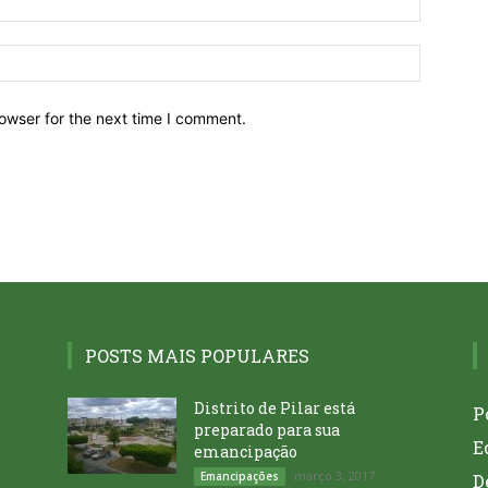
owser for the next time I comment.
POSTS MAIS POPULARES
Distrito de Pilar está
P
preparado para sua
E
emancipação
março 3, 2017
Emancipações
D