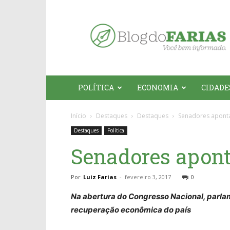
Blog
do
Farias
POLÍTICA
ECONOMIA
CIDADE
Início
Destaques
Destaques
Senadores aponta
Destaques
Política
Senadores apont
Por
Luiz Farias
-
fevereiro 3, 2017
0
Na abertura do Congresso Nacional, parla
recuperação econômica do país