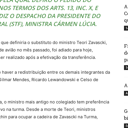
A
OS TERMOS DOS ARTS. 13, INC. X, E
C
, DIZ O DESPACHO DA PRESIDENTE DO
q
L (STF), MINISTRA CÁRMEN LÚCIA.
S
 que definiria o substituto do ministro Teori Zavascki,
F
de avião no mês passado, foi adiado para hoje,
d
r realizado após a efetivação da transferência.
p
S
ve haver a redistribuição entre os demais integrantes da
, Gilmar Mendes, Ricardo Lewandowski e Celso de
A
A
 o ministro mais antigo no colegiado tem preferência
ovo na turma. Desde a morte de Teori, ministros
G
hin para ocupar a cadeira de Zavascki na Turma,
b
E