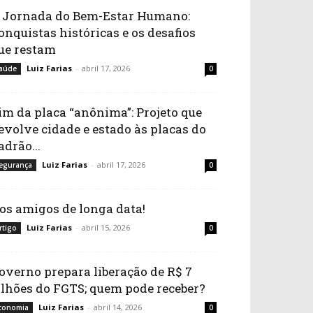
 Jornada do Bem-Estar Humano:
onquistas históricas e os desafios
ue restam
Luiz Farias
-
abril 17, 2026
aúde
0
im da placa “anônima”: Projeto que
evolve cidade e estado às placas do
adrão...
Luiz Farias
-
abril 17, 2026
egurança
0
os amigos de longa data!
Luiz Farias
-
abril 15, 2026
rtigo
0
overno prepara liberação de R$ 7
ilhões do FGTS; quem pode receber?
Luiz Farias
-
abril 14, 2026
conomia
0