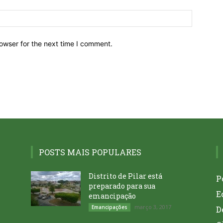
owser for the next time I comment.
POSTS MAIS POPULARES
Distrito de Pilar está
P
preparado para sua
E
emancipação
março 3, 2017
Emancipações
D