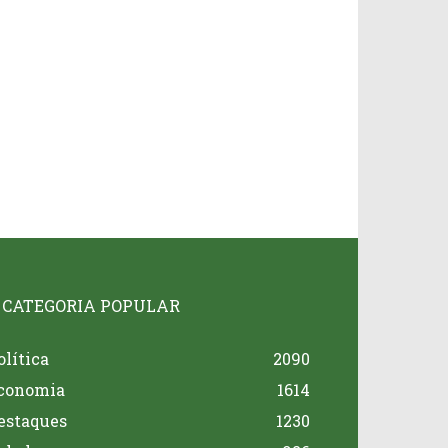
CATEGORIA POPULAR
olítica
2090
conomia
1614
estaques
1230