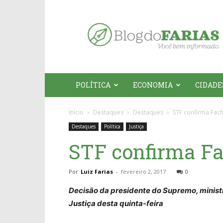
Blog
do
Farias
POLÍTICA
ECONOMIA
CIDADE
Início
Destaques
Destaques
STF confirma Fac
Destaques
Política
Justiça
STF confirma F
Por
Luiz Farias
-
fevereiro 2, 2017
0
Decisão da presidente do Supremo, ministra
Justiça desta quinta-feira