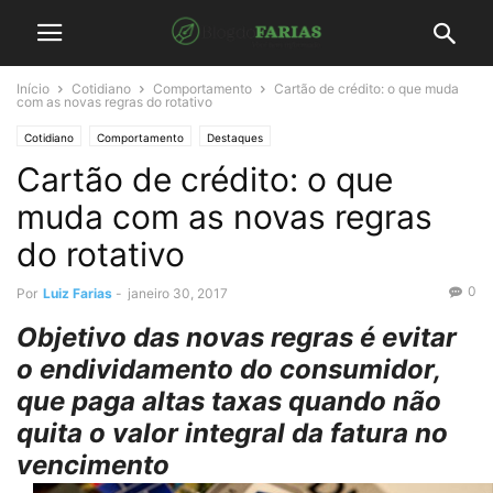
Início
Cotidiano
Comportamento
Cartão de crédito: o que muda
com as novas regras do rotativo
Cotidiano
Comportamento
Destaques
Cartão de crédito: o que
muda com as novas regras
do rotativo
0
Por
Luiz Farias
-
janeiro 30, 2017
Objetivo das novas regras é evitar
o endividamento do consumidor,
que paga altas taxas quando não
quita o valor integral da fatura no
vencimento