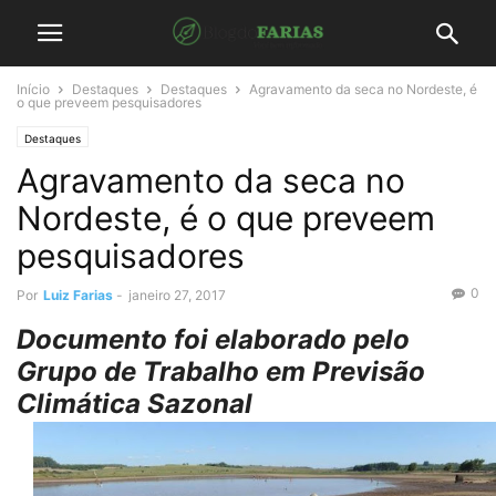
Início
Destaques
Destaques
Agravamento da seca no Nordeste, é
o que preveem pesquisadores
Destaques
Agravamento da seca no
Nordeste, é o que preveem
pesquisadores
0
Por
Luiz Farias
-
janeiro 27, 2017
Documento foi elaborado pelo
Grupo de Trabalho em Previsão
Climática Sazonal