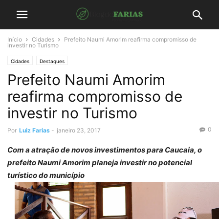
Início
Cidades
Prefeito Naumi Amorim reafirma compromisso de
investir no Turismo
Cidades
Destaques
Prefeito Naumi Amorim
reafirma compromisso de
investir no Turismo
0
Por
Luiz Farias
-
janeiro 23, 2017
Com a atração de novos investimentos para Caucaia, o
prefeito Naumi Amorim planeja investir no potencial
turístico do município