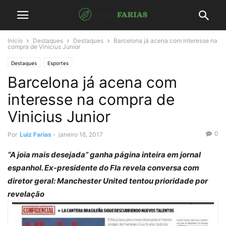
Início
Destaques
Destaques
Barcelona já acena com interesse na
compra de Vinicius Junior
Destaques
Esportes
Barcelona já acena com
interesse na compra de
Vinicius Junior
0
Por
Luiz Farias
-
janeiro 16, 2017
“A joia mais desejada” ganha página inteira em jornal
espanhol. Ex-presidente do Fla revela conversa com
diretor geral: Manchester United tentou prioridade por
revelação