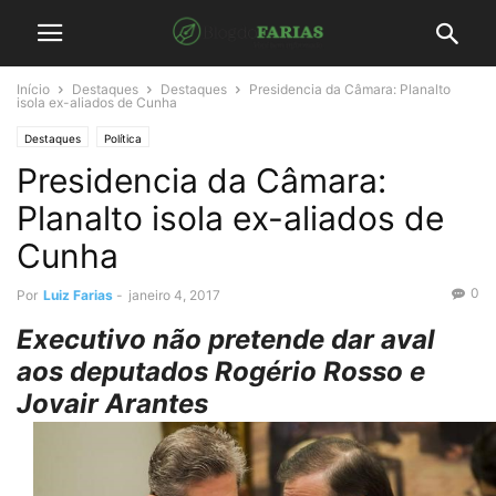
Início
Destaques
Destaques
Presidencia da Câmara: Planalto
isola ex-aliados de Cunha
Destaques
Política
Presidencia da Câmara:
Planalto isola ex-aliados de
Cunha
0
Por
Luiz Farias
-
janeiro 4, 2017
Executivo não pretende dar aval
aos deputados Rogério Rosso e
Jovair Arantes