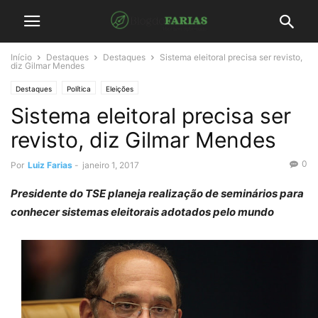
Início
Destaques
Destaques
Sistema eleitoral precisa ser revisto,
diz Gilmar Mendes
Destaques
Política
Eleições
Sistema eleitoral precisa ser
revisto, diz Gilmar Mendes
0
Por
Luiz Farias
-
janeiro 1, 2017
Presidente do TSE planeja realização de seminários para
conhecer sistemas eleitorais adotados pelo mundo