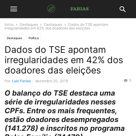
Início
Destaques
Destaques
Dados do TSE apontam
irregularidades em 42% dos doadores das eleições
Destaques
Política
Dados do TSE apontam
irregularidades em 42% dos
doadores das eleições
0
Por
Luiz Farias
-
dezembro 20, 2016
O balanço do TSE destaca uma
série de irregularidades nesses
CPFs. Entre os mais frequentes,
estão doadores desempregados
(141.278) e inscritos no programa