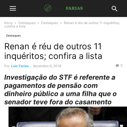
Início
Destaques
Destaques
Renan é réu de outros 11 inquéritos;
confira a lista
Destaques
Renan é réu de outros 11
inquéritos; confira a lista
0
Por
Luiz Farias
-
dezembro 6, 2016
Investigação do STF é referente a
pagamentos de pensão com
dinheiro público a uma filha que o
senador teve fora do casamento