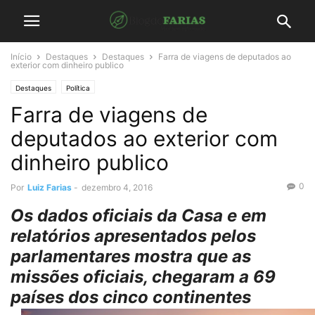
Início
Destaques
Destaques
Farra de viagens de deputados ao
exterior com dinheiro publico
Destaques
Política
Farra de viagens de
deputados ao exterior com
dinheiro publico
0
Por
Luiz Farias
-
dezembro 4, 2016
Os dados oficiais da Casa e em
relatórios apresentados pelos
parlamentares mostra que as
missões oficiais, chegaram a 69
países dos cinco continentes