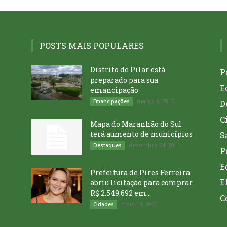
POSTS MAIS POPULARES
Distrito de Pilar está
P
preparado para sua
E
emancipação
março 3, 2017
Emancipações
D
C
Mapa do Maranhão do Sul
terá aumento de municípios
S
dezembro 24, 2011
Destaques
P
E
Prefeitura de Pires Ferreira
E
abriu licitação para comprar
R$ 2.549.692 em...
C
maio 14, 2020
Cidades