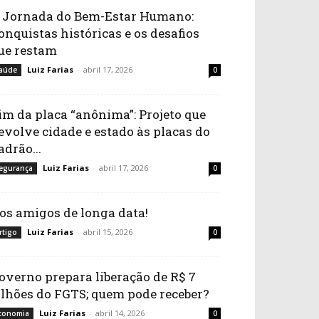
 Jornada do Bem-Estar Humano:
onquistas históricas e os desafios
ue restam
Luiz Farias
-
abril 17, 2026
aúde
0
im da placa “anônima”: Projeto que
evolve cidade e estado às placas do
adrão...
Luiz Farias
-
abril 17, 2026
egurança
0
os amigos de longa data!
Luiz Farias
-
abril 15, 2026
rtigo
0
overno prepara liberação de R$ 7
ilhões do FGTS; quem pode receber?
Luiz Farias
-
abril 14, 2026
conomia
0