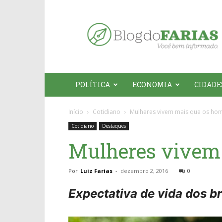
Blog
do
Farias
POLÍTICA
ECONOMIA
CIDADE
Início
Cotidiano
Mulheres vivem mais que os ho
Cotidiano
Destaques
Mulheres vivem
Por
Luiz Farias
-
dezembro 2, 2016
0
Expectativa de vida dos b