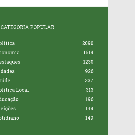
CATEGORIA POPULAR
olítica
2090
conomia
1614
estaques
1230
idades
926
aúde
337
olítica Local
313
ducação
196
leições
194
otidiano
149