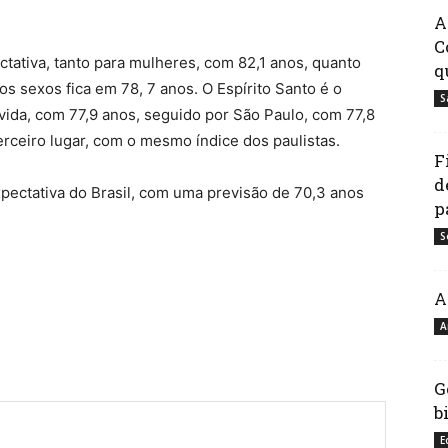
A
C
ctativa, tanto para mulheres, com 82,1 anos, quanto
q
s sexos fica em 78, 7 anos. O Espírito Santo é o
S
ida, com 77,9 anos, seguido por São Paulo, com 77,8
erceiro lugar, com o mesmo índice dos paulistas.
F
d
pectativa do Brasil, com uma previsão de 70,3 anos
p
S
har
A
A
G
b
E