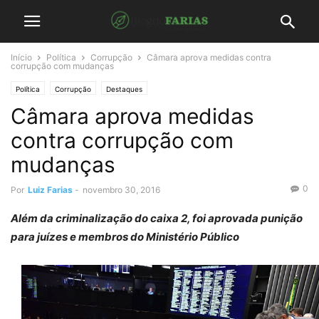
Início
Política
Corrupção
Câmara aprova medidas contra
corrupção com mudanças
Política
Corrupção
Destaques
Câmara aprova medidas
contra corrupção com
mudanças
0
Por
Luiz Farias
-
novembro 30, 2016
Além da criminalização do caixa 2, foi aprovada punição
para juízes e membros do Ministério Público