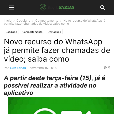
Início
Cotidiano
Comportamento
Novo recurso do WhatsApp já
permite fazer chamadas de vídeo; saiba como
Cotidiano
Comportamento
Destaques
Novo recurso do WhatsApp
já permite fazer chamadas de
vídeo; saiba como
0
Por
Luiz Farias
-
novembro 15, 2016
A partir deste terça-feira (15), já é
possível realizar a atividade no
aplicativo