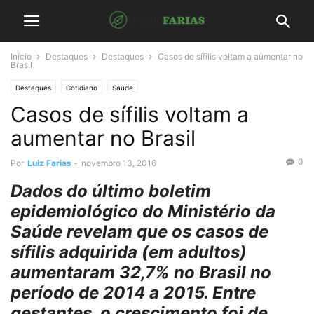
Início
Destaques
Destaques
Casos de sífilis voltam a aumentar no
Brasil
Destaques
Cotidiano
Saúde
Casos de sífilis voltam a
aumentar no Brasil
0
Por
Luiz Farias
-
novembro 13, 2016
Dados do último boletim
epidemiológico do Ministério da
Saúde revelam que os casos de
sífilis adquirida (em adultos)
aumentaram 32,7% no Brasil no
período de 2014 a 2015. Entre
gestantes, o crescimento foi de