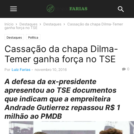
Início
Destaques
Destaques
Cassação da chapa Dilma-Temer
ganha força no TSE
Destaques
Política
Cassação da chapa Dilma-
Temer ganha força no TSE
0
Por
Luiz Farias
-
novembro 10, 2016
A defesa da ex-presidente
apresentou ao TSE documentos
que indicam que a empreiteira
Andrade Gutierrez repassou R$ 1
milhão ao PMDB