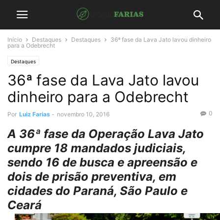
Início
Destaques
Destaques
36ª fase da Lava Jato lavou dinheiro
para a Odebrecht
Destaques
36ª fase da Lava Jato lavou
dinheiro para a Odebrecht
0
Por
Luiz Farias
-
novembro 10, 2016
A 36ª fase da Operação Lava Jato
cumpre 18 mandados judiciais,
sendo 16 de busca e apreensão e
dois de prisão preventiva, em
cidades do Paraná, São Paulo e
Ceará