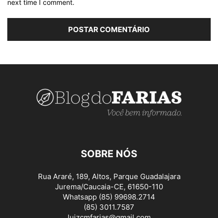
next time I comment.
SOBRE NÓS
Rua Araré, 189, Altos, Parque Guadalajara
Jurema/Caucaia-CE, 61650-110
Whatsapp (85) 99698.2714
(85) 3011.7587
luizcmfarias@gmail.com