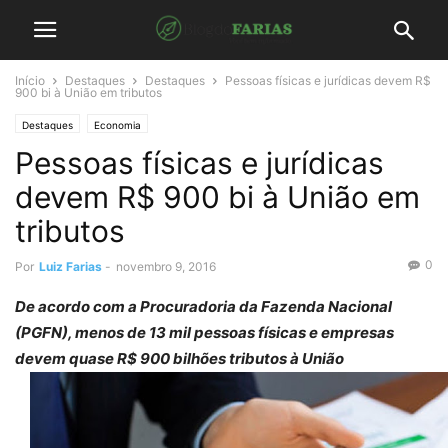
Início
Destaques
Destaques
Pessoas físicas e jurídicas devem R$
900 bi à União em tributos
Destaques
Economia
Pessoas físicas e jurídicas
devem R$ 900 bi à União em
tributos
0
Por
Luiz Farias
-
novembro 9, 2016
De acordo com a Procuradoria da Fazenda Nacional
(PGFN), menos de 13 mil pessoas físicas e empresas
devem quase R$ 900 bilhões tributos à União