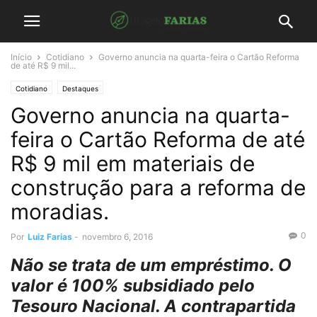
Início
Cotidiano
Governo anuncia na quarta-feira o Cartão Reforma
de até R$ 9 mil...
Cotidiano
Destaques
Governo anuncia na quarta-
feira o Cartão Reforma de até
R$ 9 mil em materiais de
construção para a reforma de
moradias.
0
Por
Luiz Farias
-
novembro 6, 2016
Não se trata de um empréstimo. O
valor é 100% subsidiado pelo
Tesouro Nacional. A contrapartida