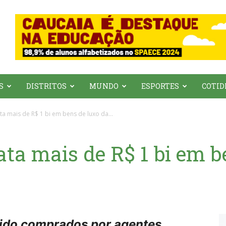
S
DISTRITOS
MUNDO
ESPORTES
COTID
a mais de R$ 1 bi em bens de luxo da...
ta mais de R$ 1 bi em b
sido comprados por agentes