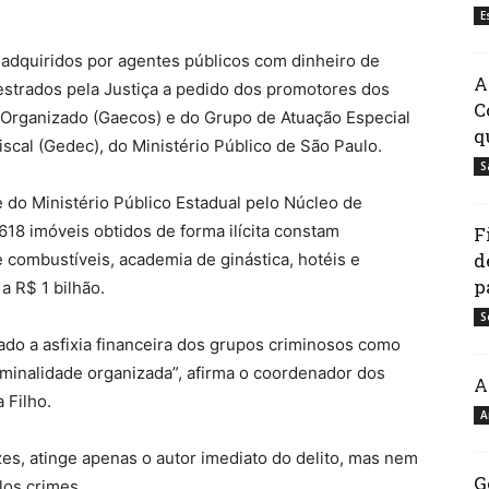
E
 adquiridos por agentes públicos com dinheiro de
A
estrados pela Justiça a pedido dos promotores dos
C
 Organizado (Gaecos) e do Grupo de Atuação Especial
q
scal (Gedec), do Ministério Público de São Paulo.
S
e do Ministério Público Estadual pelo Núcleo de
618 imóveis obtidos de forma ilícita constam
F
d
 combustíveis, academia de ginástica, hotéis e
p
a R$ 1 bilhão.
S
ado a asfixia financeira dos grupos criminosos como
iminalidade organizada”, afirma o coordenador dos
A
 Filho.
A
zes, atinge apenas o autor imediato do delito, mas nem
G
los crimes.