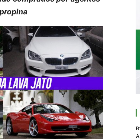
 propina
B
A