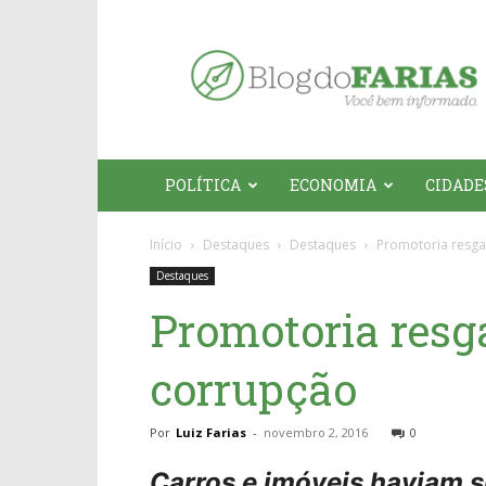
Blog
do
Farias
POLÍTICA
ECONOMIA
CIDADE
Início
Destaques
Destaques
Promotoria resgat
Destaques
Promotoria resga
corrupção
Por
Luiz Farias
-
novembro 2, 2016
0
Carros e imóveis haviam 