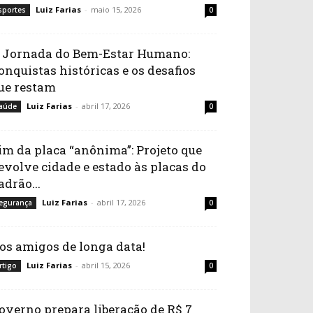
Luiz Farias
-
maio 15, 2026
sportes
0
 Jornada do Bem-Estar Humano:
onquistas históricas e os desafios
ue restam
Luiz Farias
-
abril 17, 2026
aúde
0
im da placa “anônima”: Projeto que
evolve cidade e estado às placas do
adrão...
Luiz Farias
-
abril 17, 2026
egurança
0
os amigos de longa data!
Luiz Farias
-
abril 15, 2026
rtigo
0
overno prepara liberação de R$ 7