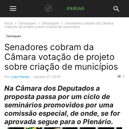
Início
Destaques
Destaques
Senadores cobram da Câmara
votação de projeto sobre criação de municípios
Destaques
Senadores cobram da
Câmara votação de projeto
sobre criação de municípios
0
Por
Luiz Farias
-
outubro 27, 2016
Na Câmara dos Deputados a
proposta passa por um ciclo de
seminários promovidos por uma
comissão especial, de onde, se for
aprovada segue para o Plenário.