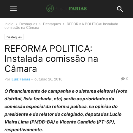
Início
Destaques
Destaques
REFORMA POLITICA: Instalada
comissão na Câmara
Destaques
REFORMA POLITICA:
Instalada comissão na
Câmara
0
Por
Luiz Farias
-
outubro 26, 2016
O financiamento de campanha e o sistema eleitoral (voto
distrital, lista fechada, etc) serão as prioridades da
comissão especial da reforma política, na opinião do
presidente e do relator do colegiado, deputados Lucio
Vieira Lima (PMDB-BA) e Vicente Candido (PT-SP),
respectivamente.