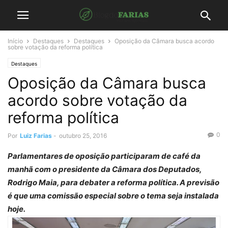
Início
Destaques
Destaques
Oposição da Câmara busca acordo
sobre votação da reforma política
Destaques
Oposição da Câmara busca
acordo sobre votação da
reforma política
0
Por
Luiz Farias
-
outubro 25, 2016
Parlamentares de oposição participaram de café da
manhã com o presidente da Câmara dos Deputados,
Rodrigo Maia, para debater a reforma política. A previsão
é que uma comissão especial sobre o tema seja instalada
hoje.