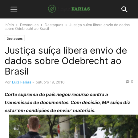
Início
Destaques
Destaques
Justiça suíça libera envio de dados
sobre Odebrecht ao Brasil
Destaques
Justiça suíça libera envio de
dados sobre Odebrecht ao
Brasil
0
Por
Luiz Farias
-
outubro 19, 2016
Corte suprema do país negou recurso contra a
transmissão de documentos. Com decisão, MP suíço diz
estar ’em condições de enviar’ materiais.