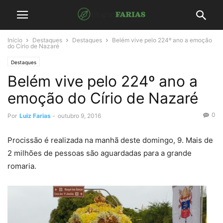
Início
Destaques
Destaques
Belém vive pelo 224º ano a emoção
do Círio de Nazaré
Destaques
Belém vive pelo 224º ano a
emoção do Círio de Nazaré
0
Por
Luiz Farias
-
outubro 9, 2016
Procissão é realizada na manhã deste domingo, 9. Mais de
2 milhões de pessoas são aguardadas para a grande
romaria.