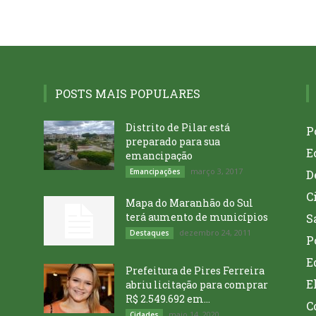
POSTS MAIS POPULARES
Distrito de Pilar está
P
preparado para sua
E
emancipação
março 3, 2017
Emancipações
D
C
Mapa do Maranhão do Sul
terá aumento de municípios
S
dezembro 24, 2011
Destaques
P
E
Prefeitura de Pires Ferreira
E
abriu licitação para comprar
R$ 2.549.692 em...
C
maio 14, 2020
Cidades