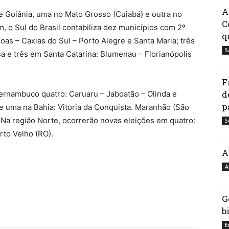
A
e Goiânia, uma no Mato Grosso (Cuiabá) e outra no
C
, o Sul do Brasil contabiliza dez municípios com 2º
q
oas – Caxias do Sul – Porto Alegre e Santa Maria; três
S
sa e três em Santa Catarina: Blumenau – Florianópolis
F
d
ernambuco quatro: Caruaru – Jaboatão – Olinda e
p
 e uma na Bahia: Vitoria da Conquista. Maranhão (São
. Na região Norte, ocorrerão novas eleições em quatro:
S
rto Velho (RO).
A
har
A
G
b
E