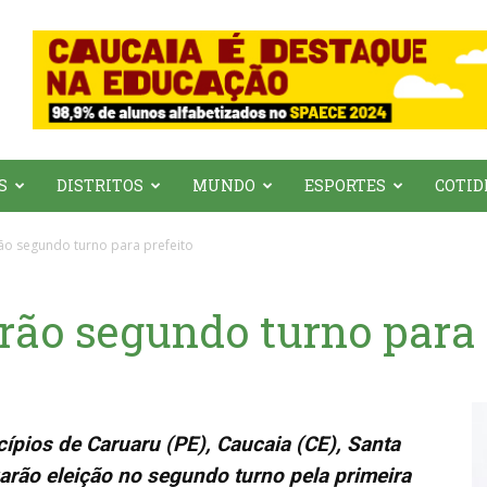
S
DISTRITOS
MUNDO
ESPORTES
COTID
ão segundo turno para prefeito
rão segundo turno para 
ípios de Caruaru (PE), Caucaia (CE), Santa
arão eleição no segundo turno pela primeira