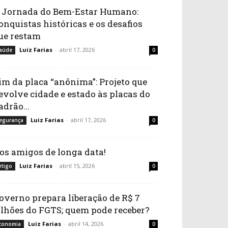
 Jornada do Bem-Estar Humano:
onquistas históricas e os desafios
ue restam
Luiz Farias
-
abril 17, 2026
aúde
0
im da placa “anônima”: Projeto que
evolve cidade e estado às placas do
adrão...
Luiz Farias
-
abril 17, 2026
egurança
0
os amigos de longa data!
Luiz Farias
-
abril 15, 2026
rtigo
0
overno prepara liberação de R$ 7
ilhões do FGTS; quem pode receber?
Luiz Farias
-
abril 14, 2026
conomia
0