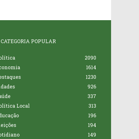
CATEGORIA POPULAR
olítica
2090
conomia
1614
estaques
1230
idades
926
aúde
337
olítica Local
313
ducação
196
leições
194
otidiano
149