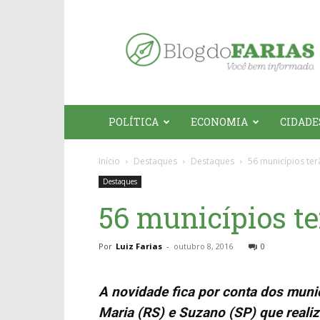
Blog
do
Farias
POLÍTICA
ECONOMIA
CIDADE
Início
Destaques
Destaques
56 municípios ter
Destaques
56 municípios te
Por
Luiz Farias
-
outubro 8, 2016
0
A novidade fica por conta dos munic
Maria (RS) e Suzano (SP) que realiz