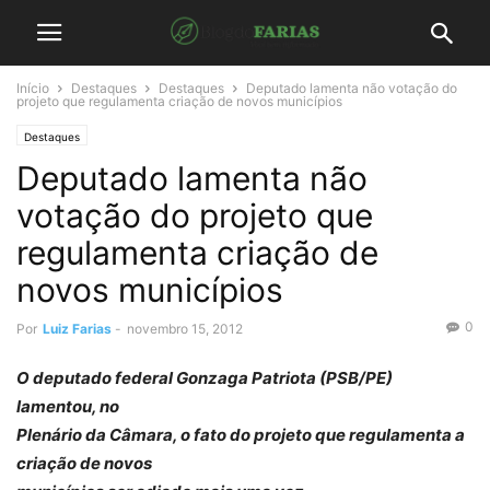
Início
Destaques
Destaques
Deputado lamenta não votação do
projeto que regulamenta criação de novos municípios
Destaques
Deputado lamenta não
votação do projeto que
regulamenta criação de
novos municípios
0
Por
Luiz Farias
-
novembro 15, 2012
O deputado federal Gonzaga Patriota (PSB/PE)
lamentou, no
Plenário da Câmara, o fato do projeto que regulamenta a
criação de novos