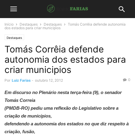
Início
Destaques
Destaques
Tomás Corrêia defende autonomia
dos estados para criar municipios
Destaques
Tomás Corrêia defende
autonomia dos estados para
criar municipios
0
Por
Luiz Farias
-
outubro 12, 2012
Em discurso no Plenário nesta terça-feira (9), o senador
Tomás Correia
(PMDB-RO) pediu uma reflexão do Legislativo sobre a
criação de municípios,
defendendo a autonomia dos estados no que diz respeito à
criação, fusão,