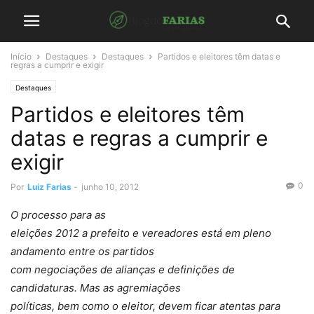
Início
Destaques
Destaques
Partidos e eleitores têm datas e
regras a cumprir e exigir
Destaques
Partidos e eleitores têm
datas e regras a cumprir e
exigir
0
Por
Luiz Farias
-
junho 10, 2012
O processo para as
eleições 2012 a prefeito e vereadores está em pleno
andamento entre os partidos
com negociações de alianças e definições de
candidaturas. Mas as agremiações
políticas, bem como o eleitor, devem ficar atentas para