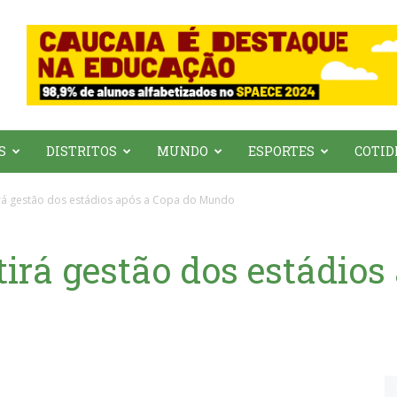
S
DISTRITOS
MUNDO
ESPORTES
COTID
irá gestão dos estádios após a Copa do Mundo
irá gestão dos estádios