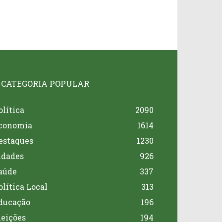
CATEGORIA POPULAR
olítica
2090
conomia
1614
estaques
1230
idades
926
aúde
337
olítica Local
313
ducação
196
leições
194