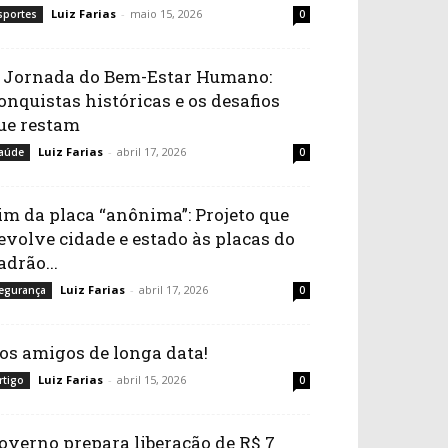
Luiz Farias
-
maio 15, 2026
sportes
0
 Jornada do Bem-Estar Humano:
onquistas históricas e os desafios
ue restam
Luiz Farias
-
abril 17, 2026
aúde
0
im da placa “anônima”: Projeto que
evolve cidade e estado às placas do
adrão...
Luiz Farias
-
abril 17, 2026
egurança
0
os amigos de longa data!
Luiz Farias
-
abril 15, 2026
rtigo
0
overno prepara liberação de R$ 7