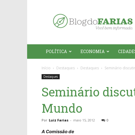
Blog
do
Farias
POLÍTICA
ECONOMIA
CIDADE
Início
Destaques
Destaques
Seminário discut
Destaques
Seminário discut
Mundo
Por
Luiz Farias
-
maio 15, 2012
0
A Comissão de