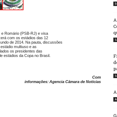
E
A
C
q
 e Romário (PSB-RJ) e visa
ecerá com os estádios das 12
S
undo de 2014. Na pauta, discussões
 estádio multiuso e as
idados os presidentes das
F
de estádios da Copa no Brasil.
d
p
S
Com
informações: Agencia Câmara de Noticias
har
A
A
G