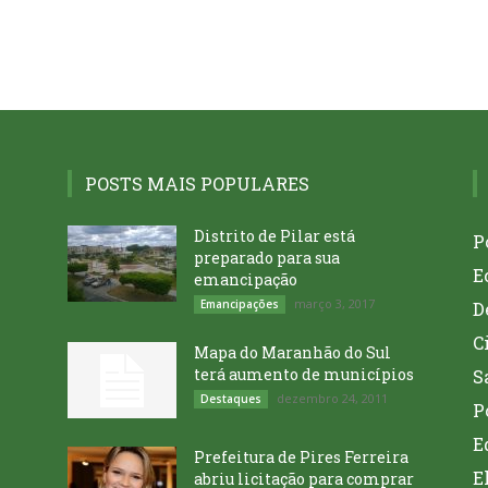
POSTS MAIS POPULARES
Distrito de Pilar está
P
preparado para sua
E
emancipação
março 3, 2017
Emancipações
D
C
Mapa do Maranhão do Sul
terá aumento de municípios
S
dezembro 24, 2011
Destaques
P
E
Prefeitura de Pires Ferreira
E
abriu licitação para comprar