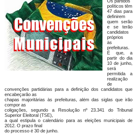
Os partidos
políticos têm
47 dias para
definirem
quem serão
e se terão
candidatos
próprios
às
prefeituras.
É que, a
partir do dia
10 de junho,
será
permitida a
realização
de
convenções partidárias para a definição dos candidatos que
encabeçarão as
chapas majoritárias às prefeituras, além das siglas que irão
compor as
coligações, segundo a Resolução nº 23.341 do Tribunal
Superior Eleitoral (TSE),
a qual estipula o calendário para as eleições municipais de
2012. O prazo final
do processo é 30 de junho.