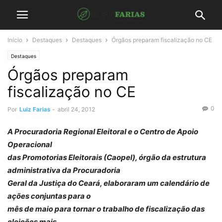
Início
Destaques
Destaques
Órgãos preparam fiscalização no CE
Destaques
Órgãos preparam
fiscalização no CE
0
Por
Luiz Farias
-
abril 24, 2012
A Procuradoria Regional Eleitoral e o Centro de Apoio
Operacional
das Promotorias Eleitorais (Caopel), órgão da estrutura
administrativa da Procuradoria
Geral da Justiça do Ceará, elaboraram um calendário de
ações conjuntas para o
mês de maio para tornar o trabalho de fiscalização das
eleições mais