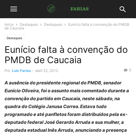
Início
Destaques
Destaques
Eunício falta à convenção do PMDB
de Caucaia
Destaques
Eunício falta à convenção do
PMDB de Caucaia
0
Por
Luiz Farias
-
abril 22, 2012
A ausência do presidente regional do PMDB, senador
Eunício Oliveira, foi o assunto mais comentado durante a
convenção do partido em Caucaia, neste sábado, na
quadra do Colégio Janusa Correa. Estava tudo
programado e até panfletos foram distribuídos pela ex-
deputado federal José Gerardo Arruda e sua mulher, a
deputada estadual Inês Arruda, anunciando a presença